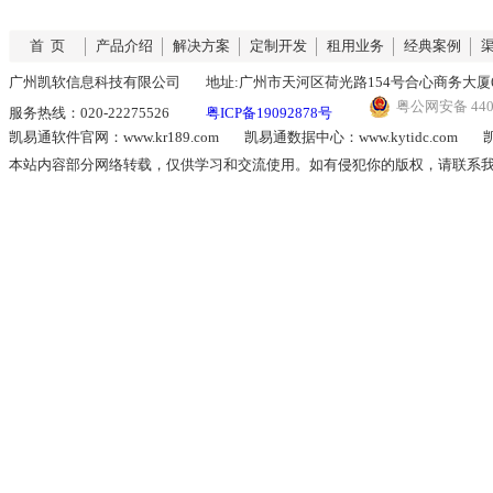
首 页
产品介绍
解决方案
定制开发
租用业务
经典案例
广州凯软信息科技有限公司
地址:广州市天河区荷光路154号合心商务大厦6
粤公网安备 4401
服务热线：020-22275526
粤ICP备19092878号
凯易通软件官网：www.kr189.com
凯易通数据中心：www.kytidc.com
凯
本站内容部分网络转载，仅供学习和交流使用。如有侵犯你的版权，请联系