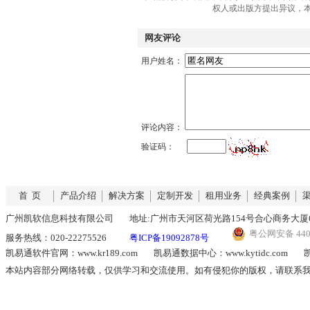
权人或出版方提出异议，
网友评论
用户姓名：
评论内容：
验证码：
首 页
产品介绍
解决方案
定制开发
租用业务
经典案例
广州凯软信息科技有限公司
地址:广州市天河区荷光路154号合心商务大厦6
粤公网安备 4401
服务热线：020-22275526
粤ICP备19092878号
凯易通软件官网：www.kr189.com
凯易通数据中心：www.kytidc.com
凯
本站内容部分网络转载，仅供学习和交流使用。如有侵犯你的版权，请联系